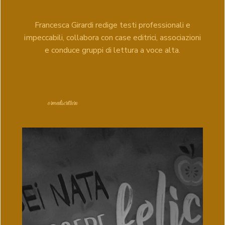
Francesca Girardi redige testi professionali e
impeccabili, collabora con case editrici, associazioni
e conduce gruppi di lettura a voce alta.
ormediscrittura