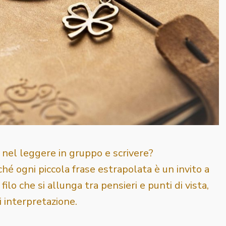
nel leggere in gruppo e scrivere?
hé ogni piccola frase estrapolata è un invito a
 filo che si allunga tra pensieri e punti di vista,
i interpretazione.