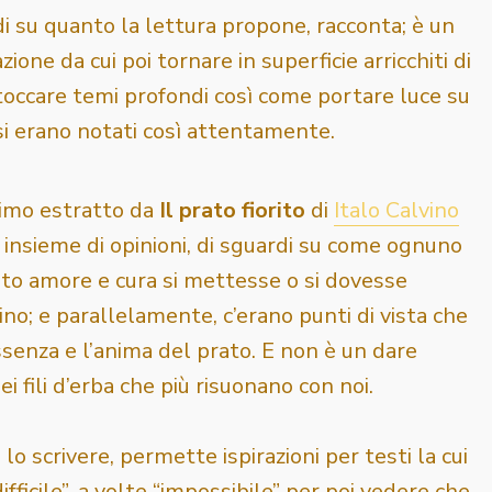
di su quanto la lettura propone, racconta; è un
ione da cui poi tornare in superficie arricchiti di
 toccare temi profondi così come portare luce su
si erano notati così attentamente.
simo estratto da
Il prato fiorito
di
Italo Calvino
n insieme di opinioni, di sguardi su come ognuno
nto amore e cura si mettesse o si dovesse
ino; e parallelamente, c’erano punti di vista che
ssenza e l’anima del prato. E non è un dare
i fili d’erba che più risuonano con noi.
o scrivere, permette ispirazioni per testi la cui
fficile”, a volte “impossibile” per poi vedere che