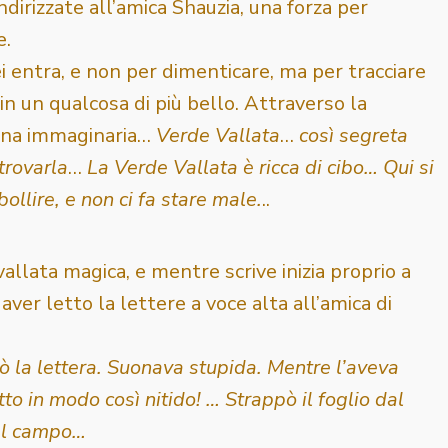
indirizzate all’amica Shauzia, una forza per
e.
lei entra, e non per dimenticare, ma per tracciare
 in un qualcosa di più bello. Attraverso la
 una immaginaria…
Verde Vallata
…
così segreta
trovarla
…
La Verde Vallata è ricca di cibo… Qui si
ollire, e non ci fa stare male.
..
allata magica, e mentre scrive inizia proprio a
ver letto la lettere a voce alta all’amica di
 la lettera. Suonava stupida. Mentre l’aveva
tto in modo così nitido! … Strappò il foglio dal
nel campo…