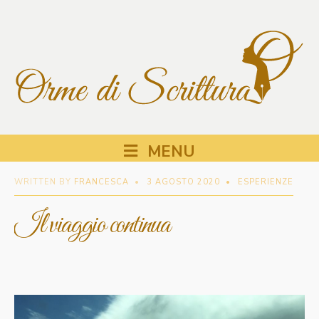
MENU
WRITTEN BY
FRANCESCA
•
3 AGOSTO 2020
•
ESPERIENZE
Il viaggio continua