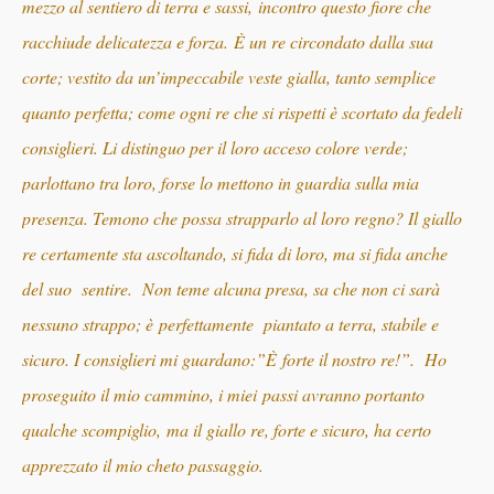
mezzo al sentiero di terra e sassi, incontro questo fiore che
racchiude delicatezza e forza.
È
un re circondato dalla sua
corte; vestito da un’
impeccabile veste gialla, tanto semplice
quanto perfetta; c
ome ogni re che si rispetti è scortato da fedeli
consiglieri. Li distinguo per il loro acceso colore verde;
parlottano tra loro, forse lo mettono in guardia sulla mia
presenza. Temono che possa strapparlo al loro regno? Il giallo
re certamente sta ascoltando, si fida di loro, ma si fida anche
del suo sentire. Non teme alcuna presa, sa che non ci sarà
nessuno strappo; è perfettamente piantato a terra, stabile e
sicuro. I consiglieri mi guardano:”
È
forte il nostro re!”.
Ho
proseguito il mio cammino, i miei
passi avranno portanto
qualche scompiglio,
ma il giallo re, forte e sicuro, ha certo
apprezzato il mio cheto passaggio.