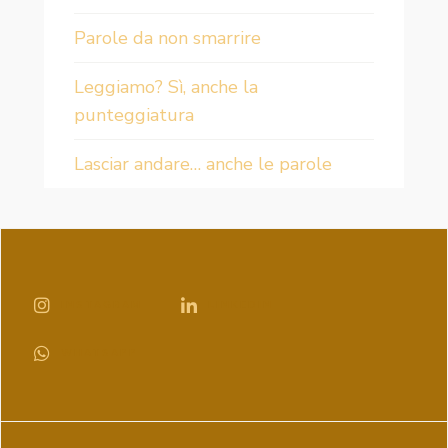
Parole da non smarrire
Leggiamo? Sì, anche la
punteggiatura
Lasciar andare… anche le parole
INSTAGRAM
LINKEDIN
WHATSAPP