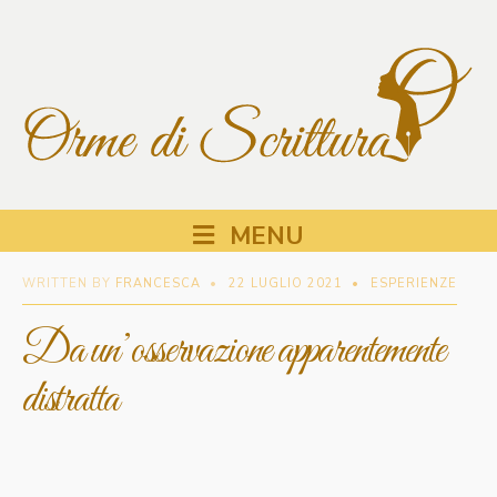
MENU
WRITTEN BY
FRANCESCA
•
22 LUGLIO 2021
•
ESPERIENZE
Da un’osservazione apparentemente
distratta