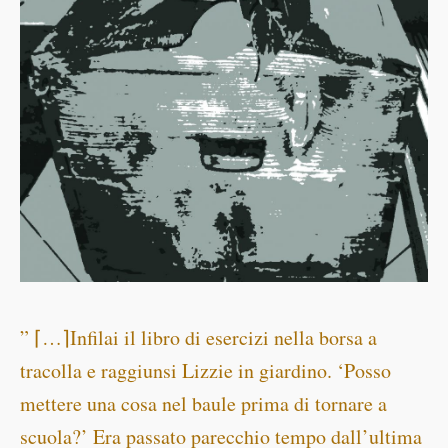
” ⌈…⌉Infilai il libro di esercizi nella borsa a
tracolla e raggiunsi Lizzie in giardino. ‘Posso
mettere una cosa nel baule prima di tornare a
scuola?’ Era passato parecchio tempo dall’ultima