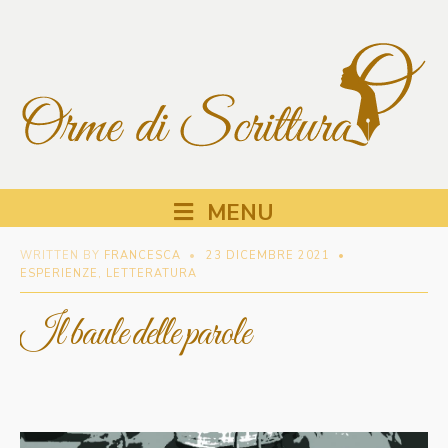
MENU
WRITTEN BY
FRANCESCA
•
23 DICEMBRE 2021
•
ESPERIENZE
,
LETTERATURA
Il baule delle parole