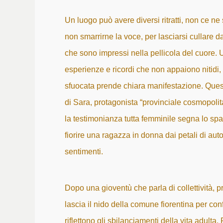
Un luogo può avere diversi ritratti, non ce ne 
non smarrirne la voce, per lasciarsi cullare da
che sono impressi nella pellicola del cuore. U
esperienze e ricordi che non appaiono nitidi,
sfuocata prende chiara manifestazione.
Quest
di Sara, protagonista “provinciale cosmopolita”
la testimonianza tutta femminile segna lo spar
fiorire una ragazza in donna dai petali di autoc
sentimenti.
Dopo una gioventù che parla di collettività, pr
lascia il nido della comune fiorentina per con
riflettono gli sbilanciamenti della vita adult