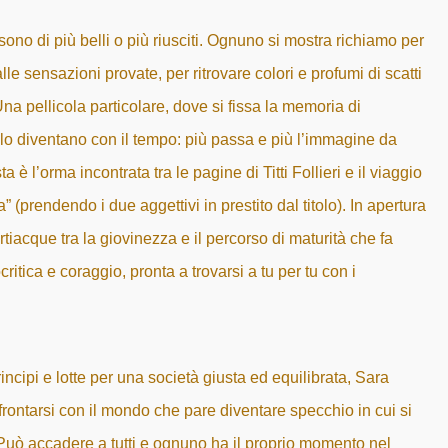
sono di più belli o più riusciti. Ognuno si mostra richiamo per
lle sensazioni provate, per ritrovare colori e profumi di scatti
na pellicola particolare, dove si fissa la memoria di
 lo diventano con il tempo: più passa e più l’immagine da
a è l’orma incontrata tra le pagine di Titti Follieri e il viaggio
 (prendendo i due aggettivi in prestito dal titolo). In apertura
tiacque tra la giovinezza e il percorso di maturità che fa
ritica e coraggio, pronta a trovarsi a tu per tu con i
incipi e lotte per una società giusta ed equilibrata, Sara
frontarsi con il mondo che pare diventare specchio in cui si
a. Può accadere a tutti e ognuno ha il proprio momento nel