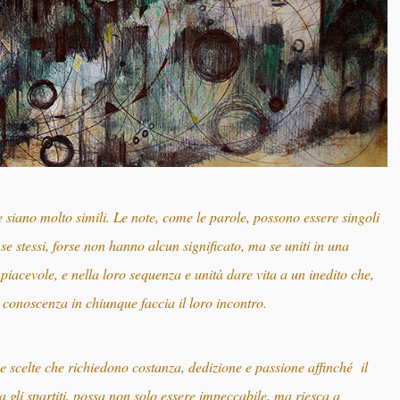
e siano molto simili. Le note, come le parole, possono essere singoli
se stessi, forse non hanno alcun significato, ma se uniti in una
acevole, e nella loro sequenza e unità dare vita a un inedito che,
a conoscenza in chiunque faccia il loro incontro.
ue scelte che richiedono costanza, dedizione e passione affinché il
gli spartiti, possa non solo essere impeccabile, ma riesca a