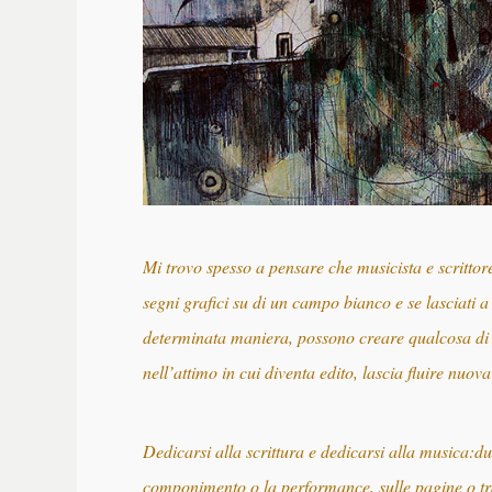
Mi trovo spesso a pensare che musicista e scrittor
segni grafici su di un campo bianco e se lasciati a 
determinata maniera, possono creare qualcosa di pi
nell’attimo in cui diventa edito, lascia fluire nuov
Dedicarsi alla scrittura e dedicarsi alla musica:d
componimento o la performance, sulle pagine o tra 