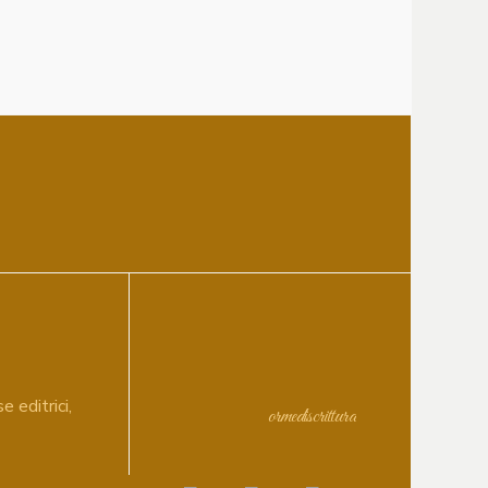
e editrici,
ormediscrittura