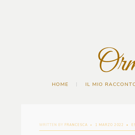
HOME
IL MIO RACCONT
WRITTEN BY
FRANCESCA
•
1 MARZO 2022
•
E